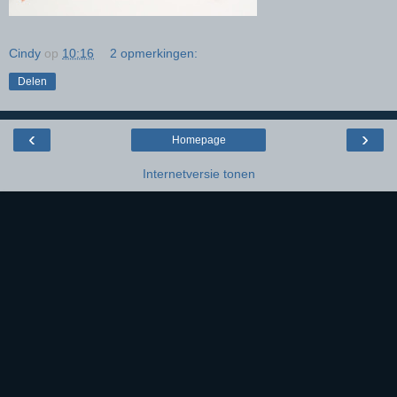
Cindy
op
10:16
2 opmerkingen:
Delen
‹
›
Homepage
Internetversie tonen